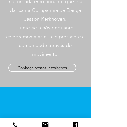
na jornada emocionante que é a
dança na Companhia de Dança
Jasson Kerkhoven.
Junte-se a nós enquanto
celebramos a arte, a expressão e a
comunidade através do
movimento.
Conheça nossas Instalações