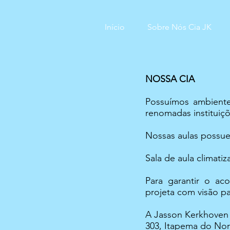
Início
Sobre Nós Cia JK
NOSSA CIA
Possuímos ambiente
renomadas instituiç
Nossas aulas possu
Sala de aula climati
Para garantir o ac
projeta com visão p
A Jasson Kerkhoven 
303, Itapema do Nor