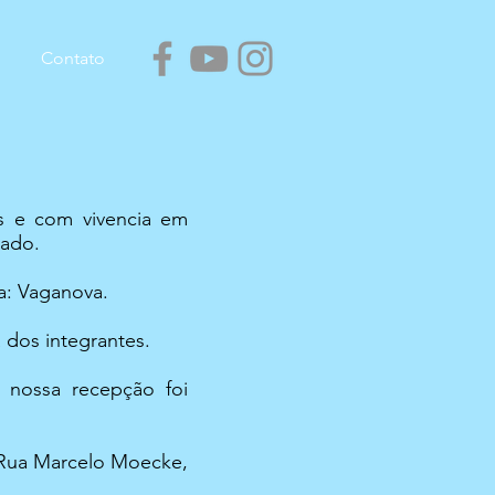
Contato
os e com vivencia em
zado.
a: Vaganova.
 dos integrantes.
 nossa recepção foi
 Rua Marcelo Moecke,